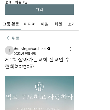
공개
·
회원 1명
가입
그룹 활동
미디어
파일
회원
소개
뒤로
thelivingchurch202
thelivingchurch202
2023년 9월 4일
제1회 살아가는교회 전교인 수
련회(202308)