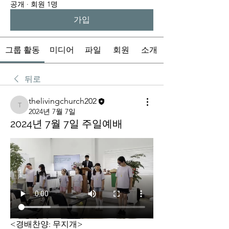
공개
·
회원 1명
가입
그룹 활동
미디어
파일
회원
소개
뒤로
thelivingchurch202
thelivingchurch202
2024년 7월 7일
2024년 7월 7일 주일예배
<경배찬양: 무지개>