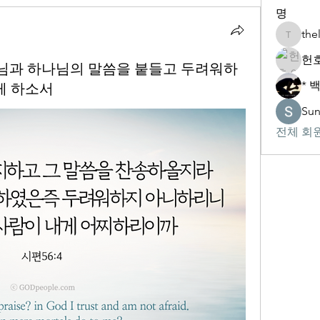
명
the
thelivin
헌호
 하나님과 하나님의 말씀을 붙들고 두려워하
* 
게 하소서
Su
전체 회원