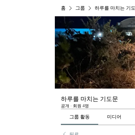
홈
그룹
하루를 마치는 기
하루를 마치는 기도문
공개
·
회원 4명
그룹 활동
미디어
뒤로