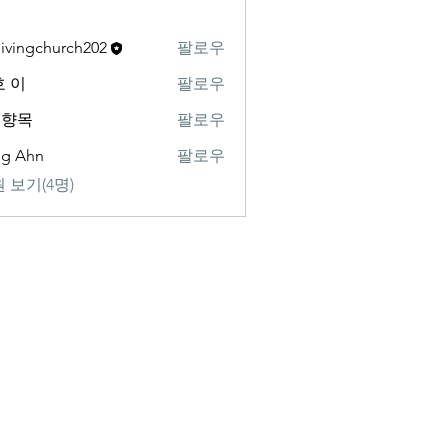
livingchurch202
팔로우
gchurch202
 이
팔로우
백향목
팔로우
ng Ahn
팔로우
 보기(4명)