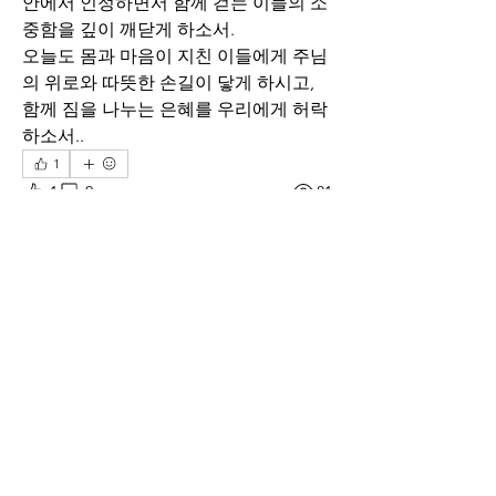
안에서 인정하면서 함께 걷는 이들의 소
중함을 깊이 깨닫게 하소서.
오늘도 몸과 마음이 지친 이들에게 주님
의 위로와 따뜻한 손길이 닿게 하시고, 
함께 짐을 나누는 은혜를 우리에게 허락
하소서..
1
1
0
81
Write a comment...
소개
말씀 앞에서 하루의 삶과 인생을 돌아보
며
명
thelivingchurch202
팔로우
thelivingchurch202