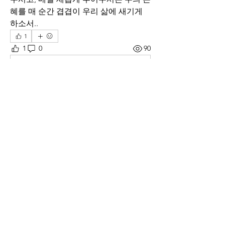
혜를 매 순간 겹겹이 우리 삶에 새기게 
하소서..
1
1
0
90
Write a comment...
소개
말씀 앞에서 하루의 삶과 인생을 돌아보
며
명
thelivingchurch202
팔로우
thelivingchurch202
헌호 이
팔로우
* 백향목
팔로우