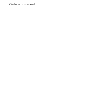
Write a comment...
소개
말씀 앞에서 하루의 삶과 인생을 돌아보
며
명
thelivingchurch202
팔로우
thelivingchurch202
헌호 이
팔로우
* 백향목
팔로우
Sung Ahn
팔로우
전체 회원 보기(4명)