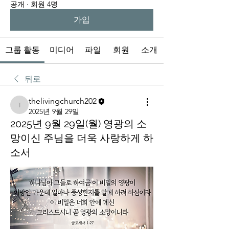
공개
·
회원 4명
가입
그룹 활동
미디어
파일
회원
소개
뒤로
thelivingchurch202
thelivingchurch202
2025년 9월 29일
2025년 9월 29일(월) 영광의 소
망이신 주님을 더욱 사랑하게 하
소서