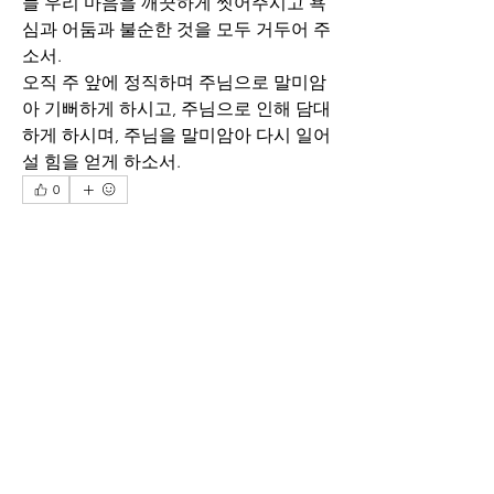
늘 우리 마음을 깨끗하게 씻어주시고 욕
심과 어둠과 불순한 것을 모두 거두어 주
소서.
오직 주 앞에 정직하며 주님으로 말미암
아 기뻐하게 하시고, 주님으로 인해 담대
하게 하시며, 주님을 말미암아 다시 일어
설 힘을 얻게 하소서.
0
0
67
Write a comment...
소개
말씀 앞에서 하루의 삶과 인생을 돌아보
며
명