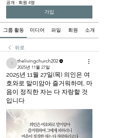
공개
·
회원 4명
가입
그룹 활동
미디어
파일
회원
소개
뒤로
thelivingchurch202
thelivingchurch202
2025년 11월 27일
2025년 11월 27일(목) 의인은 여
호와로 말미암아 즐거워하며, 마
음이 정직한 자는 다 자랑할 것
입니다