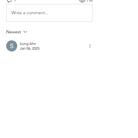
1
116
Write a comment...
Newest
Sung Ahn
Jan 06, 2025
아멘!
Like
Reply
소개
매일 아침 말씀으로 드리는 기도문
명
thelivingchurch202
팔로우
thelivingchurch202
taekwonlim
팔로우