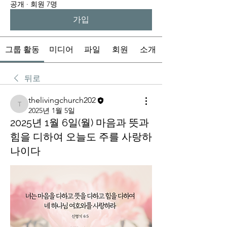
공개
·
회원 7명
가입
그룹 활동
미디어
파일
회원
소개
뒤로
thelivingchurch202
thelivingchurch202
2025년 1월 5일
2025년 1월 6일(월) 마음과 뜻과
힘을 디하여 오늘도 주를 사랑하
나이다